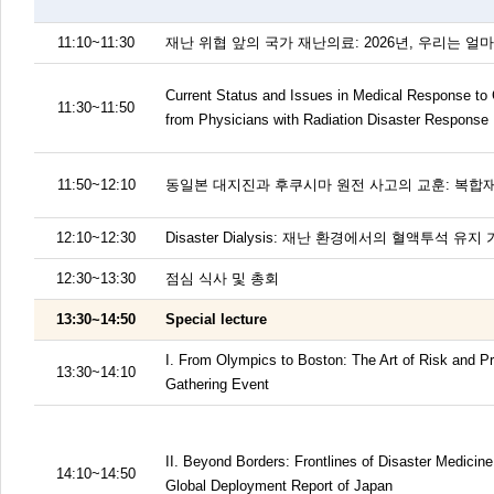
11:10~11:30
재난 위협 앞의 국가 재난의료: 2026년, 우리는 얼
Current Status and Issues in Medical Response t
11:30~11:50
from Physicians with Radiation Disaster Response
11:50~12:10
동일본 대지진과 후쿠시마 원전 사고의 교훈: 복합
12:10~12:30
Disaster Dialysis: 재난 환경에서의 혈액투석
12:30~13:30
점심 식사 및 총회
13:30~14:50
Special lecture
I. From Olympics to Boston: The Art of Risk and
13:30~14:10
Gathering Event
II. Beyond Borders: Frontlines of Disaster Medici
14:10~14:50
Global Deployment Report of Japan